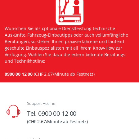
Wünschen Sie als optionale Dienstleistung technische
Auskünfte, Fahrzeug-Einbautipps oder auch vollumfängliche
Beratungen, so stehen Ihnen praxiserfahrene und laufend
geschulte Einbauspezialisten mit all ihrem Know-How zur
Verfügung. Wählen Sie dazu die extern betreute Beratungs-
und Technikhotline:
0900 00 12 00
(CHF 2.67/Minute ab Festnetz)
Support Hotline
Tel. 0900 00 12 00
(CHF 2.67/Minute ab Festnetz)