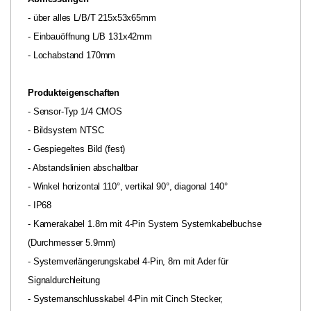
- über alles L/B/T 215x53x65mm
- Einbauöffnung L/B 131x42mm
- Lochabstand 170mm
Produkteigenschaften
- Sensor-Typ 1/4 CMOS
- Bildsystem NTSC
- Gespiegeltes Bild (fest)
- Abstandslinien abschaltbar
- Winkel horizontal 110°, vertikal 90°, diagonal 140°
- IP68
- Kamerakabel 1.8m mit 4-Pin System Systemkabelbuchse
(Durchmesser 5.9mm)
- Systemverlängerungskabel 4-Pin, 8m mit Ader für
Signaldurchleitung
- Systemanschlusskabel 4-Pin mit Cinch Stecker,