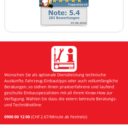
Wünschen Sie als optionale Dienstleistung technische
Auskünfte, Fahrzeug-Einbautipps oder auch vollumfängliche
Beratungen, so stehen Ihnen praxiserfahrene und laufend
geschulte Einbauspezialisten mit all ihrem Know-How zur
Verfügung. Wählen Sie dazu die extern betreute Beratungs-
und Technikhotline:
0900 00 12 00
(CHF 2.67/Minute ab Festnetz)