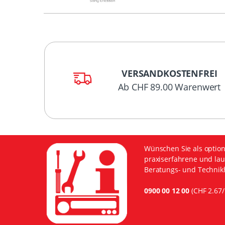
VERSANDKOSTENFREI
Ab CHF 89.00 Warenwert
Wünschen Sie als option
praxiserfahrene und lau
Beratungs- und Technikh
0900 00 12 00
(CHF 2.67/