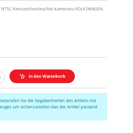
he NTSC Kennzeichenleuchte-Kamerazu VOLKSWAGEN,
in den Warenkorb
überprüfen Sie die Gegebenheiten des Artikels mit
euges um sicherzustellen das der Artikel passend