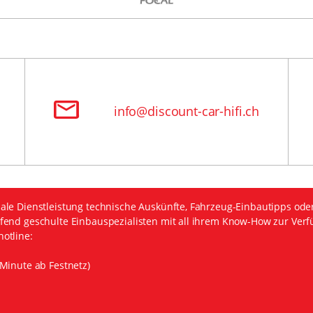
info@discount-car-hifi.ch
ale Dienstleistung technische Auskünfte, Fahrzeug-Einbautipps ode
fend geschulte Einbauspezialisten mit all ihrem Know-How zur Verf
otline:
Minute ab Festnetz)