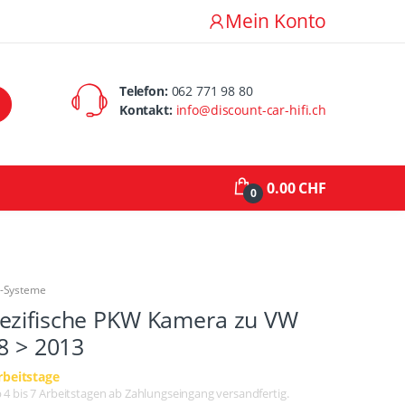
Mein Konto
Telefon:
062 771 98 80
Kontakt:
info@discount-car-hifi.ch
0.00 CHF
0
a-Systeme
ezifische PKW Kamera zu VW
08 > 2013
rbeitstage
lb 4 bis 7 Arbeitstagen ab Zahlungseingang versandfertig.