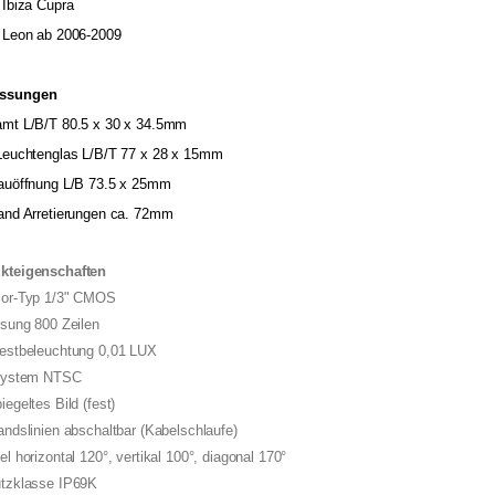
 Ibiza Cupra
t Leon ab 2006-2009
ssungen
amt L/B/T 80.5 x 30 x 34.5mm
 Leuchtenglas L/B/T 77 x 28 x 15mm
bauöffnung L/B 73.5 x 25mm
tand Arretierungen ca. 72mm
kteigenschaften
sor-Typ 1/3" CMOS
ösung 800 Zeilen
destbeleuchtung 0,01 LUX
dsystem NTSC
iegeltes Bild (fest)
andslinien abschaltbar (Kabelschlaufe)
el horizontal 120°, vertikal 100°, diagonal 170°
utzklasse IP69K