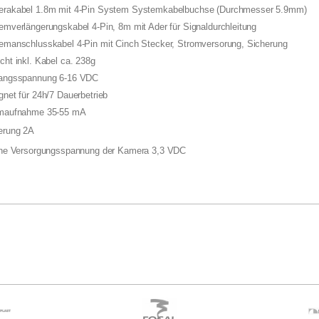
erakabel 1.8m mit 4-Pin System Systemkabelbuchse (Durchmesser 5.9mm)
emverlängerungskabel 4-Pin, 8m mit Ader für Signaldurchleitung
temanschlusskabel 4-Pin mit Cinch Stecker, Stromversorung, Sicherung
cht inkl. Kabel ca. 238g
gangsspannung 6-16 VDC
gnet für 24h/7 Dauerbetrieb
omaufnahme 35-55 mA
erung 2A
erne Versorgungsspannung der Kamera 3,3 VDC