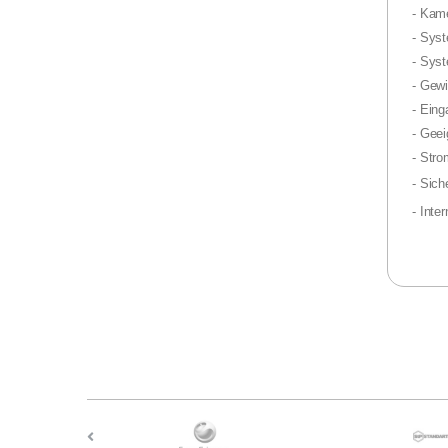
- Kam
- Syst
- Sys
- Gewi
- Ein
- Geei
- Str
- Sich
- Int