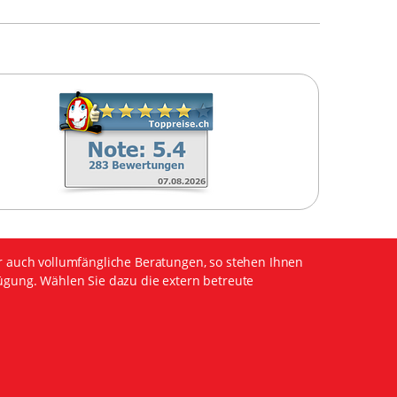
r auch vollumfängliche Beratungen, so stehen Ihnen
ügung. Wählen Sie dazu die extern betreute