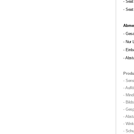
- Seat
- Sea
Abme
- Ges
- Nur
- Ein
- Abs
Produ
- Sen
- Aufl
- Min
- Bil
- Gesp
- Abst
- Wink
- Sch