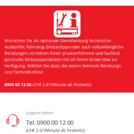
Wünschen Sie als optionale Dienstleistung technische
Auskünfte, Fahrzeug-Einbautipps oder auch vollumfängliche
Beratungen, so stehen Ihnen praxiserfahrene und laufend
geschulte Einbauspezialisten mit all ihrem Know-How zur
Verfügung. Wählen Sie dazu die extern betreute Beratungs-
und Technikhotline:
0900 00 12 00
(CHF 2.67/Minute ab Festnetz)
Support Hotline
Tel. 0900 00 12 00
(CHF 2.67/Minute ab Festnetz)