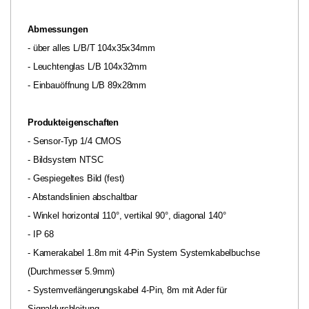
Abmessungen
- über alles L/B/T 104x35x34mm
- Leuchtenglas L/B 104x32mm
- Einbauöffnung L/B 89x28mm
Produkteigenschaften
- Sensor-Typ 1/4 CMOS
- Bildsystem NTSC
- Gespiegeltes Bild (fest)
- Abstandslinien abschaltbar
- Winkel horizontal 110°, vertikal 90°, diagonal 140°
- IP 68
- Kamerakabel 1.8m mit 4-Pin System Systemkabelbuchse
(Durchmesser 5.9mm)
- Systemverlängerungskabel 4-Pin, 8m mit Ader für
Signaldurchleitung