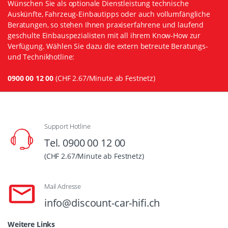
Wünschen Sie als optionale Dienstleistung technische
Auskünfte, Fahrzeug-Einbautipps oder auch vollumfängliche
Beratungen, so stehen Ihnen praxiserfahrene und laufend
geschulte Einbauspezialisten mit all ihrem Know-How zur
Verfügung. Wählen Sie dazu die extern betreute Beratungs-
und Technikhotline:
0900 00 12 00
(CHF 2.67/Minute ab Festnetz)
Support Hotline
Tel. 0900 00 12 00
(CHF 2.67/Minute ab Festnetz)
Mail Adresse
info@discount-car-hifi.ch
Weitere Links