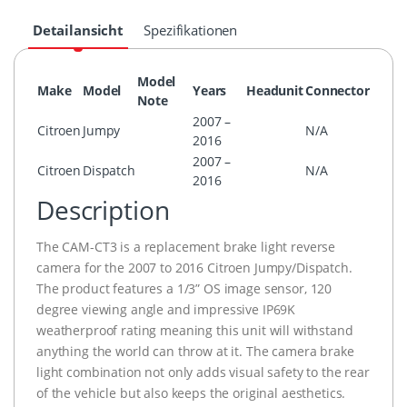
Detailansicht
Spezifikationen
Model
Make
Model
Years
Headunit
Connector
Note
2007 –
Citroen
Jumpy
N/A
2016
2007 –
Citroen
Dispatch
N/A
2016
Description
The CAM-CT3 is a replacement brake light reverse
camera for the 2007 to 2016 Citroen Jumpy/Dispatch.
The product features a 1/3” OS image sensor, 120
degree viewing angle and impressive IP69K
weatherproof rating meaning this unit will withstand
anything the world can throw at it. The camera brake
light combination not only adds visual safety to the rear
of the vehicle but also keeps the original aesthetics.