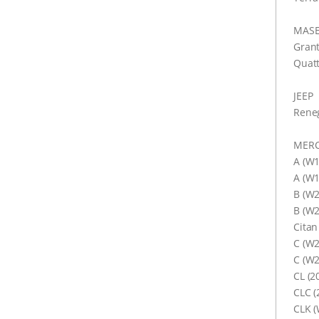
MASE
Grant
Quatt
JEEP
Reneg
MERC
A (W1
A (W1
B (W2
B (W2
Citan
C (W2
C (W2
CL (20
CLC (
CLK (