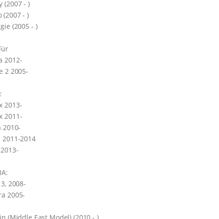
 (2007 - )
(2007 - )
gie (2005 - )
Für
a 2012-
e 2 2005-
:
x 2013-
x 2011-
a 2010-
s 2011-2014
 2013-
IA:
 3, 2008-
ra 2005-
in (Middle East Model) (2010 - )