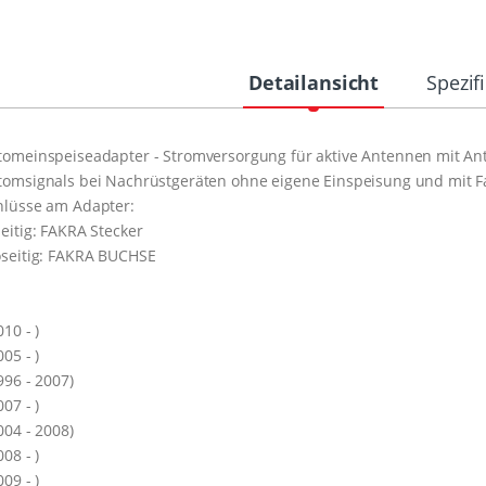
Detailansicht
Spezif
omeinspeiseadapter - Stromversorgung für aktive Antennen mit An
omsignals bei Nachrüstgeräten ohne eigene Einspeisung und mit F
hlüsse am Adapter:
eitig: FAKRA Stecker
seitig: FAKRA BUCHSE
:
010 - )
005 - )
996 - 2007)
007 - )
004 - 2008)
008 - )
009 - )