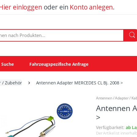
Hier einloggen
oder ein
Konto anlegen
.
ach Produkten:
e Suche
Fahrzeugspezifische Anfrage
r / Zubehör
Antennen Adapter MERCEDES CL Bj. 2008 >
Antennen / Adapter / Kabe
Antennen A
>
Verfügbarkeit:
ab La
Der Artikel ist innerha