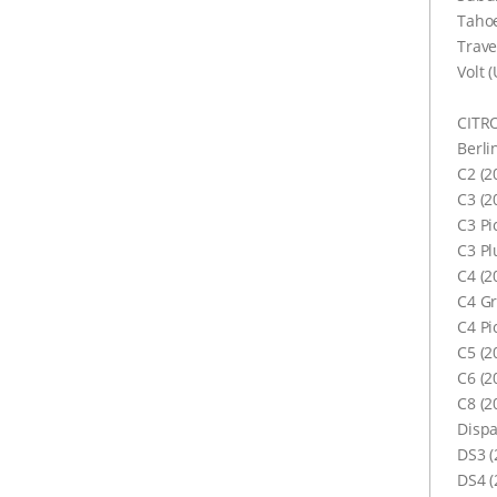
Tahoe
Trave
Volt 
CITR
Berli
C2 (2
C3 (2
C3 Pi
C3 Plu
C4 (2
C4 Gr
C4 Pi
C5 (2
C6 (2
C8 (2
Dispa
DS3 (
DS4 (