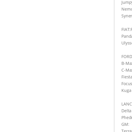
Jumpy
Nemo 
Syner
FIAT:
Pand
Ulyss
FORD
B-Ma
C-Ma
Fiest
Focu
Kuga
LANC
Delta
Phed
GM:
Terra