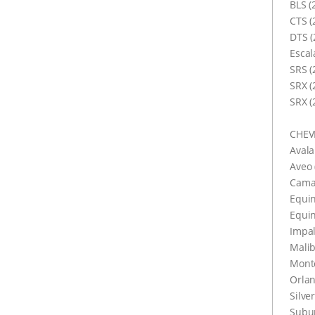
BLS (
CTS (
DTS (
Escal
SRS (
SRX (
SRX (
CHEV
Avala
Aveo 
Camar
Equin
Equin
Impal
Malib
Monte
Orlan
Silve
Subur