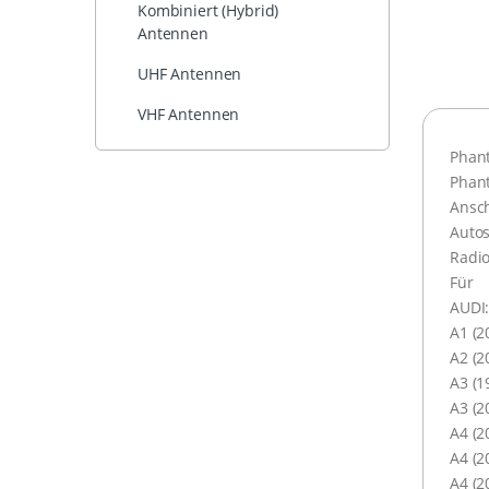
Kombiniert (Hybrid)
Antennen
UHF Antennen
VHF Antennen
Phant
Phant
Ansc
Autos
Radio
Für
AUDI
A1 (2
A2 (2
A3 (1
A3 (2
A4 (2
A4 (2
A4 (2