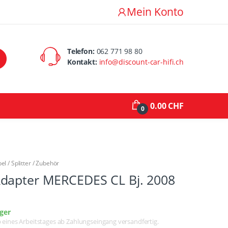
Mein Konto
Telefon:
062 771 98 80
Kontakt:
info@discount-car-hifi.ch
0.00 CHF
0
l / Splitter / Zubehör
dapter MERCEDES CL Bj. 2008
ger
lb eines Arbeitstages ab Zahlungseingang versandfertig.