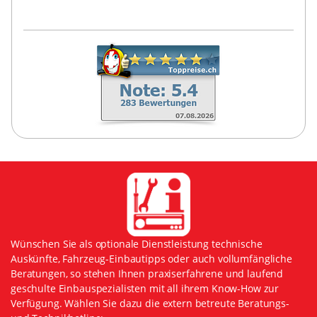
Wünschen Sie als optionale Dienstleistung technische
Auskünfte, Fahrzeug-Einbautipps oder auch vollumfängliche
Beratungen, so stehen Ihnen praxiserfahrene und laufend
geschulte Einbauspezialisten mit all ihrem Know-How zur
Verfügung. Wählen Sie dazu die extern betreute Beratungs-