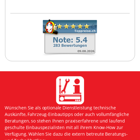
Wünschen Sie als optionale Dienstleistung technische
Auskünfte, Fahrzeug-Einbautipps oder auch vollumfängliche
Beratungen, so stehen Ihnen praxiserfahrene und laufend
geschulte Einbauspezialisten mit all ihrem Know-How zur
Verfügung. Wählen Sie dazu die extern betreute Beratungs-