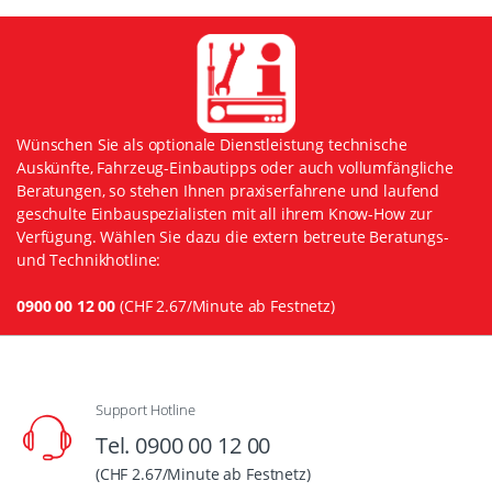
Wünschen Sie als optionale Dienstleistung technische
Auskünfte, Fahrzeug-Einbautipps oder auch vollumfängliche
Beratungen, so stehen Ihnen praxiserfahrene und laufend
geschulte Einbauspezialisten mit all ihrem Know-How zur
Verfügung. Wählen Sie dazu die extern betreute Beratungs-
und Technikhotline:
0900 00 12 00
(CHF 2.67/Minute ab Festnetz)
Support Hotline
Tel. 0900 00 12 00
(CHF 2.67/Minute ab Festnetz)