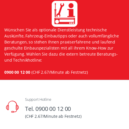
Wünschen Sie als optionale Dienstleistung technische
Auskünfte, Fahrzeug-Einbautipps oder auch vollumfängliche
Beratungen, so stehen Ihnen praxiserfahrene und laufend
geschulte Einbauspezialisten mit all ihrem Know-How zur
Verfügung. Wählen Sie dazu die extern betreute Beratungs-
und Technikhotline:
0900 00 12 00
(CHF 2.67/Minute ab Festnetz)
Support Hotline
Tel. 0900 00 12 00
(CHF 2.67/Minute ab Festnetz)