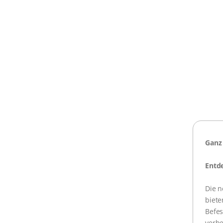
Ganz 
Entde
Die n
biete
Befes
verbe