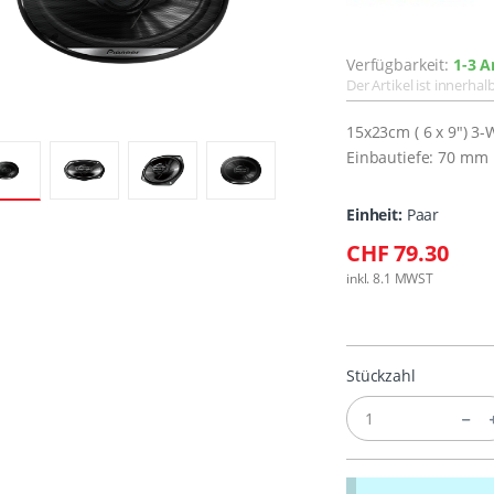
Verfügbarkeit:
1-3 A
Der Artikel ist innerha
15x23cm ( 6 x 9") 3
Einbautiefe: 70 mm
Einheit:
Paar
CHF 79.30
inkl. 8.1 MWST
Stückzahl