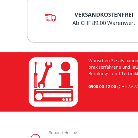
VERSANDKOSTENFREI
Ab CHF 89.00 Warenwert
Wünschen Sie als option
praxiserfahrene und lau
Beratungs- und Technikh
0900 00 12 00
(CHF 2.67/
Support Hotline