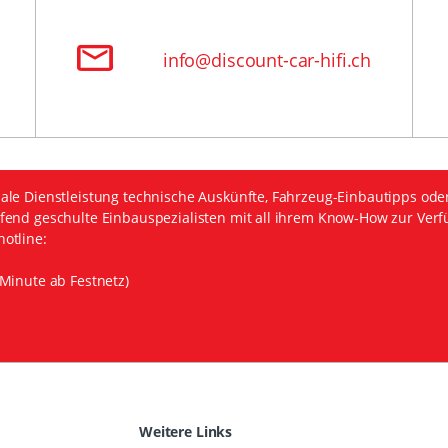
info@discount-car-hifi.ch
ale Dienstleistung technische Auskünfte, Fahrzeug-Einbautipps ode
fend geschulte Einbauspezialisten mit all ihrem Know-How zur Verf
otline:
Minute ab Festnetz)
Weitere Links