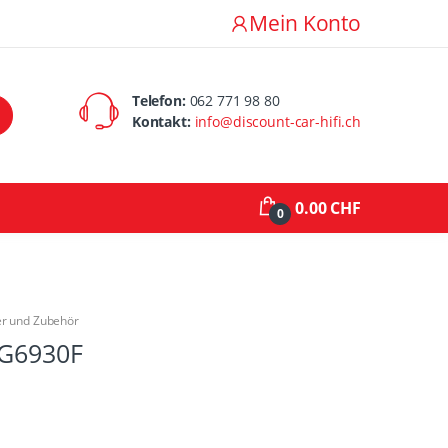
Mein Konto
Telefon:
062 771 98 80
Kontakt:
info@discount-car-hifi.ch
0.00 CHF
0
er und Zubehör
-G6930F