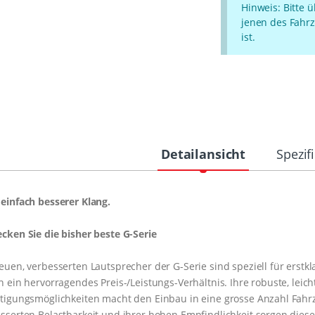
Hinweis: Bitte 
jenen des Fahrz
ist.
Detailansicht
Spezif
einfach besserer Klang.
cken Sie die bisher beste G-Serie
euen, verbesserten Lautsprecher der G-Serie sind speziell für erstkl
n ein hervorragendes Preis-/Leistungs-Verhältnis. Ihre robuste, lei
tigungsmöglichkeiten macht den Einbau in eine grosse Anzahl Fahr
sserten Belastbarkeit und ihrer hohen Empfindlichkeit sorgen diese 