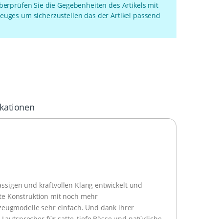
überprüfen Sie die Gegebenheiten des Artikels mit
euges um sicherzustellen das der Artikel passend
ikationen
assigen und kraftvollen Klang entwickelt und
chte Konstruktion mit noch mehr
zeugmodelle sehr einfach. Und dank ihrer
Lautsprecher für satte, tiefe Bässe und natürliche,