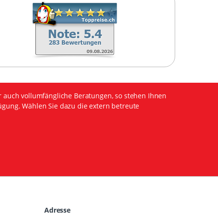
r auch vollumfängliche Beratungen, so stehen Ihnen
ügung. Wählen Sie dazu die extern betreute
Adresse