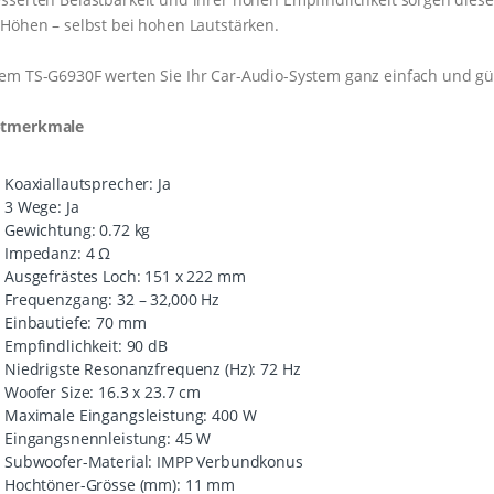
 Höhen – selbst bei hohen Lautstärken.
em TS-G6930F werten Sie Ihr Car-Audio-System ganz einfach und gün
tmerkmale
Koaxiallautsprecher: Ja
3 Wege: Ja
Gewichtung: 0.72 kg
Impedanz: 4 Ω
Ausgefrästes Loch: 151 x 222 mm
Frequenzgang: 32 – 32,000 Hz
Einbautiefe: 70 mm
Empfindlichkeit: 90 dB
Niedrigste Resonanzfrequenz (Hz): 72 Hz
Woofer Size: 16.3 x 23.7 cm
Maximale Eingangsleistung: 400 W
Eingangsnennleistung: 45 W
Subwoofer-Material: IMPP Verbundkonus
Hochtöner-Grösse (mm): 11 mm