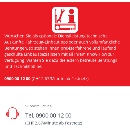
Wünschen Sie als optionale Dienstleistung technische
Auskünfte, Fahrzeug-Einbautipps oder auch vollumfängliche
Beratungen, so stehen Ihnen praxiserfahrene und laufend
geschulte Einbauspezialisten mit all ihrem Know-How zur
Verfügung. Wählen Sie dazu die extern betreute Beratungs-
und Technikhotline:
0900 00 12 00
(CHF 2.67/Minute ab Festnetz)
Support Hotline
Tel. 0900 00 12 00
(CHF 2.67/Minute ab Festnetz)