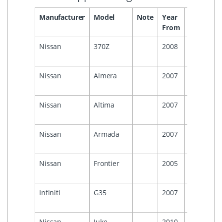
Manufacturer
Model
Note
Year
Year
He
From
To
Nissan
370Z
2008
Nissan
Almera
2007
Nissan
Altima
2007
Nissan
Armada
2007
Nissan
Frontier
2005
Infiniti
G35
2007
Nissan
Juke
2010