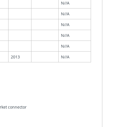
N//A
N//A
N//A
N//A
N//A
2013
N//A
arket connector