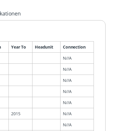
ikationen
m
Year To
Headunit
Connection
N//A
N//A
N//A
N//A
N//A
2015
N//A
N//A