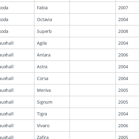
koda
Fabia
2007
koda
Octavia
2004
koda
Superb
2008
auxhall
Agila
2004
auxhall
Antara
2006
auxhall
Astra
2004
auxhall
Corsa
2004
auxhall
Meriva
2005
auxhall
Signum
2005
auxhall
Tigra
2004
auxhall
Vivaro
2006
auxhall
Zafira
2005