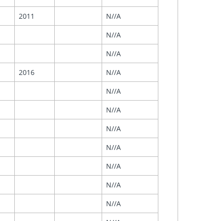
2011
N//A
N//A
N//A
2016
N//A
N//A
N//A
N//A
N//A
N//A
N//A
N//A