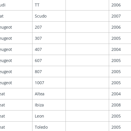
udi
TT
2006
at
Scudo
2007
eugeot
207
2006
eugeot
307
2005
eugeot
407
2004
eugeot
607
2005
eugeot
807
2005
eugeot
1007
2005
eat
Altea
2004
eat
Ibiza
2008
eat
Leon
2005
eat
Toledo
2005