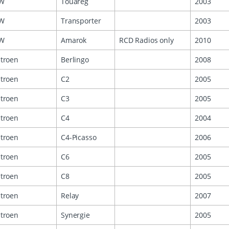
W
Touareg
2003
W
Transporter
2003
W
Amarok
RCD Radios only
2010
itroen
Berlingo
2008
itroen
C2
2005
itroen
C3
2005
itroen
C4
2004
itroen
C4-Picasso
2006
itroen
C6
2005
itroen
C8
2005
itroen
Relay
2007
itroen
Synergie
2005