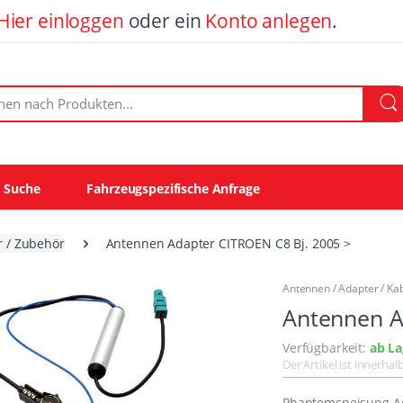
Hier einloggen
oder ein
Konto anlegen
.
ach Produkten:
e Suche
Fahrzeugspezifische Anfrage
r / Zubehör
Antennen Adapter CITROEN C8 Bj. 2005 >
Antennen / Adapter / Kabe
Antennen A
Verfügbarkeit:
ab La
Der Artikel ist innerha
Phantomspeisung Ad