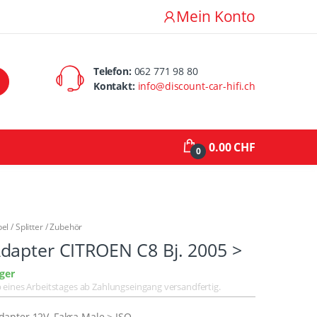
Mein Konto
Telefon:
062 771 98 80
Kontakt:
info@discount-car-hifi.ch
0.00 CHF
0
l / Splitter / Zubehör
dapter CITROEN C8 Bj. 2005 >
ger
lb eines Arbeitstages ab Zahlungseingang versandfertig.
apter 12V, Fakra Male > ISO