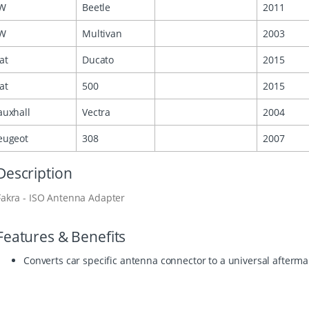
W
Beetle
2011
W
Multivan
2003
at
Ducato
2015
at
500
2015
auxhall
Vectra
2004
eugeot
308
2007
Description
Fakra - ISO Antenna Adapter
Features & Benefits
Converts car specific antenna connector to a universal afterm