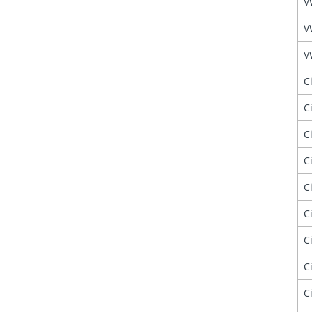
V
V
V
C
C
C
C
C
C
C
C
C