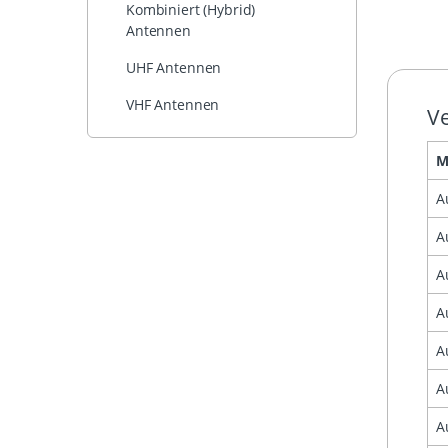
Kombiniert (Hybrid)
Antennen
UHF Antennen
VHF Antennen
Ve
M
A
A
A
A
A
A
A