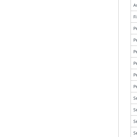
A
Fi
P
P
P
P
P
P
S
S
S
S