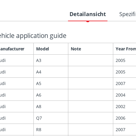
Detailansicht
Spezif
hicle application guide
anufacturer
Model
Note
Year Fro
udi
A3
2005
udi
A4
2005
udi
A5
2007
udi
A6
2004
udi
A8
2002
udi
Q7
2006
udi
R8
2007