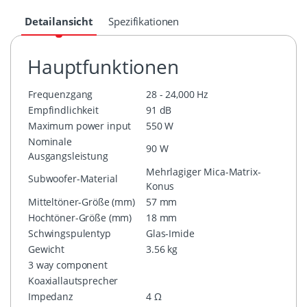
Detailansicht
Spezifikationen
Hauptfunktionen
Frequenzgang
28 - 24,000 Hz
Empfindlichkeit
91 dB
Maximum power input
550 W
Nominale
90 W
Ausgangsleistung
Mehrlagiger Mica-Matrix-
Subwoofer-Material
Konus
Mitteltöner-Größe (mm)
57 mm
Hochtöner-Größe (mm)
18 mm
Schwingspulentyp
Glas-Imide
Gewicht
3.56 kg
3 way component
Koaxiallautsprecher
Impedanz
4 Ω