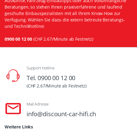
Auskünfte, Fahrzeug-Einbautipps oder auch vollumfängliche
Beratungen, so stehen Ihnen praxiserfahrene und laufend
geschulte Einbauspezialisten mit all ihrem Know-How zur
Verfügung. Wählen Sie dazu die extern betreute Beratungs-
und Technikhotline:
0900 00 12 00
(CHF 2.67/Minute ab Festnetz)
Support Hotline
Tel. 0900 00 12 00
(CHF 2.67/Minute ab Festnetz)
Mail Adresse
info@discount-car-hifi.ch
Weitere Links