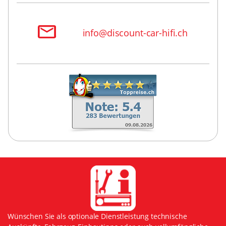
info@discount-car-hifi.ch
Wünschen Sie als optionale Dienstleistung technische