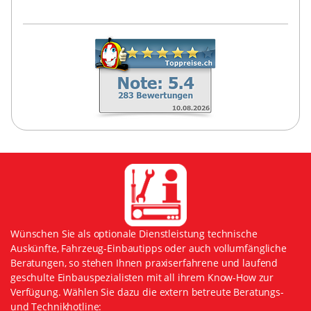
Wünschen Sie als optionale Dienstleistung technische
Auskünfte, Fahrzeug-Einbautipps oder auch vollumfängliche
Beratungen, so stehen Ihnen praxiserfahrene und laufend
geschulte Einbauspezialisten mit all ihrem Know-How zur
Verfügung. Wählen Sie dazu die extern betreute Beratungs-
und Technikhotline: